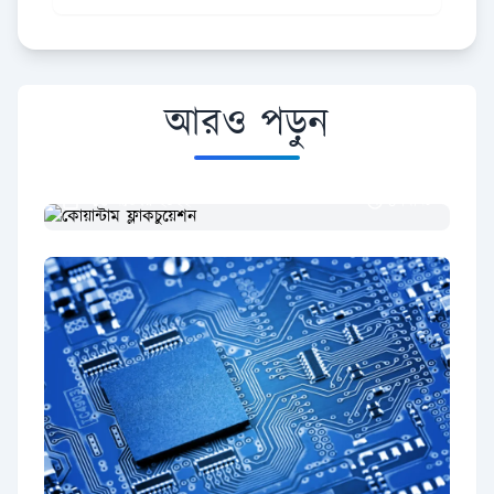
আরও পড়ুন
পদার্থবিজ্ঞান
কোয়ান্টাম ফ্লাকচুয়েশন
১৬ নভেম্বর ২০২২
৪ মিনিট