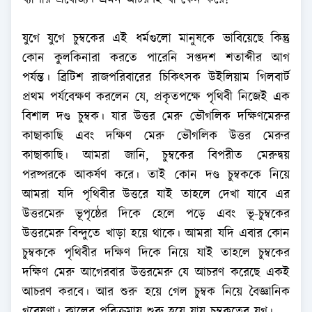
ব্যাপার প্রযোজ্য। এমন আচরণই বা কেন করে?
যুগে যুগে চুম্বকের এই ধর্মগুলো মানুষকে ভাবিয়েছে কিন্তু
কোন কুলকিনারা করতে পারেনি সপ্তদশ শতাব্দীর আগ
পর্যন্ত। ব্রিটিশ রাজপরিবারের চিকিৎসক উইলিয়াম গিলবার্ট
প্রথম পর্যবেক্ষণ করলেন যে, প্রকৃতপক্ষে পৃথিবী নিজেই এক
বিশাল দণ্ড চুম্বক। যার উত্তর মেরু ভৌগলিক দক্ষিণমেরুর
কাছাকাছি এবং দক্ষিণ মেরু ভৌগলিক উত্তর মেরুর
কাছাকাছি। আমরা জানি, চুম্বকের বিপরীত মেরুদ্বয়
পরষ্পরকে আকর্ষণ করে। তাই কোন দণ্ড চুম্বককে নিয়ে
আমরা যদি পৃথিবীর উত্তরে যাই তাহলে দেখা যাবে এর
উত্তরমেরু ভূপৃষ্ঠের দিকে হেলে পড়ে এবং ভূ-চুম্বকের
উত্তরমেরু বিন্দুতে খাড়া হয়ে থাকে। আমরা যদি এবার কোন
চুম্বককে পৃথিবীর দক্ষিণ দিকে নিয়ে যাই তাহলে চুম্বকের
দক্ষিণ মেরু আগেরবার উত্তরমেরু যে আচরণ করেছে একই
আচরণ করবে। আর শুরু হয়ে গেল চুম্বক নিয়ে বৈজ্ঞানিক