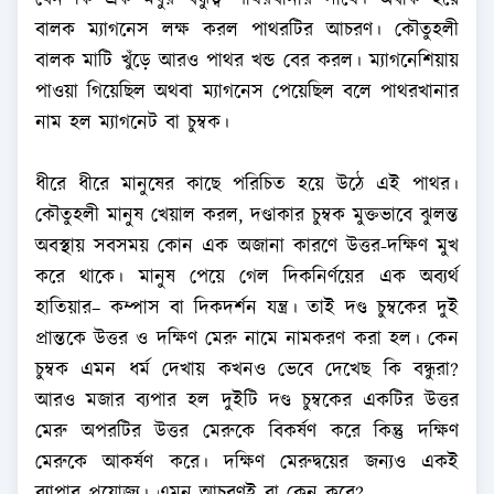
যেন কি এক মধুর বন্ধুত্ব পাথরখানার সাথে। অবাক হয়ে
বালক ম্যাগনেস লক্ষ করল পাথরটির আচরণ। কৌতুহলী
বালক মাটি খুঁড়ে আরও পাথর খন্ড বের করল। ম্যাগনেশিয়ায়
পাওয়া গিয়েছিল অথবা ম্যাগনেস পেয়েছিল বলে পাথরখানার
নাম হল ম্যাগনেট বা চুম্বক।
ধীরে ধীরে মানুষের কাছে পরিচিত হয়ে উঠে এই পাথর।
কৌতুহলী মানুষ খেয়াল করল, দণ্ডাকার চুম্বক মুক্তভাবে ঝুলন্ত
অবস্থায় সবসময় কোন এক অজানা কারণে উত্তর-দক্ষিণ মুখ
করে থাকে। মানুষ পেয়ে গেল দিকনির্ণয়ের এক অব্যর্থ
হাতিয়ার– কম্পাস বা দিকদর্শন যন্ত্র। তাই দণ্ড চুম্বকের দুই
প্রান্তকে উত্তর ও দক্ষিণ মেরু নামে নামকরণ করা হল। কেন
চুম্বক এমন ধর্ম দেখায় কখনও ভেবে দেখেছ কি বন্ধুরা?
আরও মজার ব্যপার হল দুইটি দণ্ড চুম্বকের একটির উত্তর
মেরু অপরটির উত্তর মেরুকে বিকর্ষণ করে কিন্তু দক্ষিণ
মেরুকে আকর্ষণ করে। দক্ষিণ মেরুদ্বয়ের জন্যও একই