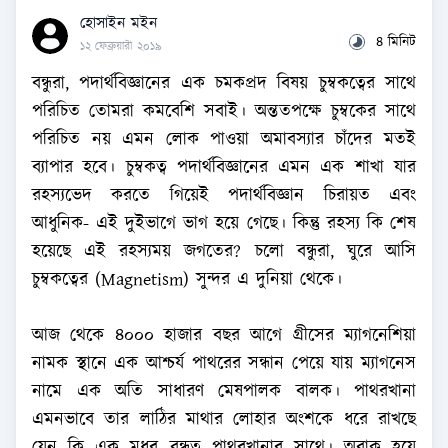
হোসাইন মইন
৪ মিনিট
১২ ফেব্রুয়ারী ২০১৯
বন্ধুরা, পদার্থবিজ্ঞানের এক চমকপ্রদ বিষয় চুম্বকত্বের সাথে
পরিচিত তোমরা কমবেশি সবাই। অন্ততপক্ষে চুম্বকের সাথে
পরিচিত নয় এমন লোক পাওয়া অমাবস্যার চাঁদের মতই
ব্যাপার হবে। চুম্বকত্ব পদার্থবিজ্ঞানের এমন এক শাখা যার
রহস্যভেদ করতে গিয়েই পদার্থবিজ্ঞান চিরায়ত এবং
আধুনিক- এই দুইভাগে ভাগ হয়ে গেছে। কিন্তু রহস্য কি শেষ
হয়েছে এই রহস্যময় জগতের? চলো বন্ধুরা, ঘুরে আসি
চুম্বকত্বের (Magnetism) সুন্দর এ দুনিয়া থেকে।
আজ থেকে ৪০০০ হাজার বছর আগে গ্রীসের ম্যাগনেশিয়া
নামক স্থানে এক আশ্চর্য পাথরের সন্ধান পেয়ে যায় ম্যাগনেস
নামে এক অতি সাধারণ মেষপালক বালক। পাথরখানা
এমনভাবে তার লাঠির মাথার লোহার অংশকে ধরে রাখছে