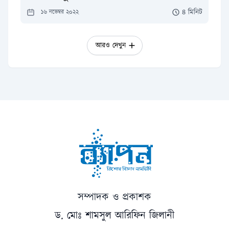
৪ মিনিট
১৬ নভেম্বর ২০২২
আরও দেখুন
সম্পাদক ও প্রকাশক
ড. মোঃ শামসুল আরিফিন জিলানী