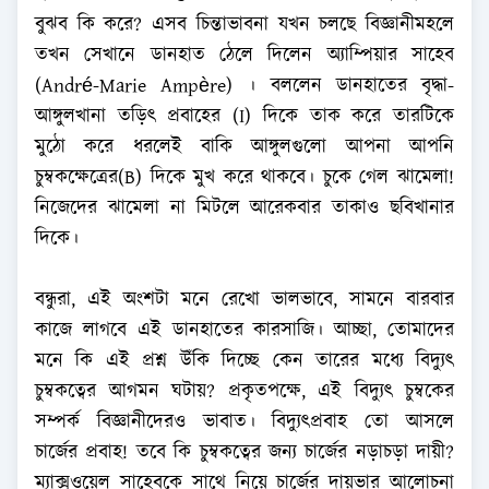
বুঝব কি করে? এসব চিন্তাভাবনা যখন চলছে বিজ্ঞানীমহলে
তখন সেখানে ডানহাত ঠেলে দিলেন অ্যাম্পিয়ার সাহেব
(André-Marie Ampère) । বললেন ডানহাতের বৃদ্ধা-
আঙ্গুলখানা তড়িৎ প্রবাহের (I) দিকে তাক করে তারটিকে
মুঠো করে ধরলেই বাকি আঙ্গুলগুলো আপনা আপনি
চুম্বকক্ষেত্রের(B) দিকে মুখ করে থাকবে। চুকে গেল ঝামেলা!
নিজেদের ঝামেলা না মিটলে আরেকবার তাকাও ছবিখানার
দিকে।
বন্ধুরা, এই অংশটা মনে রেখো ভালভাবে, সামনে বারবার
কাজে লাগবে এই ডানহাতের কারসাজি। আচ্ছা, তোমাদের
মনে কি এই প্রশ্ন উঁকি দিচ্ছে কেন তারের মধ্যে বিদ্যুৎ
চুম্বকত্বের আগমন ঘটায়? প্রকৃতপক্ষে, এই বিদ্যুৎ চুম্বকের
সম্পর্ক বিজ্ঞানীদেরও ভাবাত। বিদ্যুৎপ্রবাহ তো আসলে
চার্জের প্রবাহ! তবে কি চুম্বকত্বের জন্য চার্জের নড়াচড়া দায়ী?
ম্যাক্সওয়েল সাহেবকে সাথে নিয়ে চার্জের দায়ভার আলোচনা