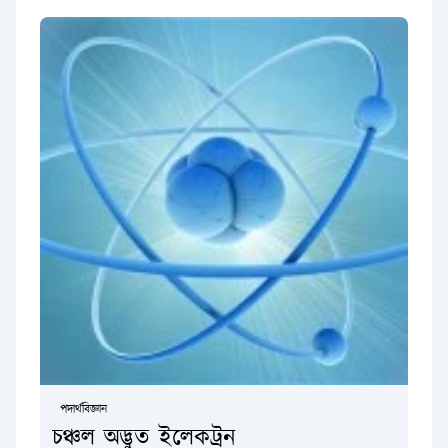
পদার্থবিজ্ঞান
চঞ্চল অদ্ভুত ইলেকট্রন