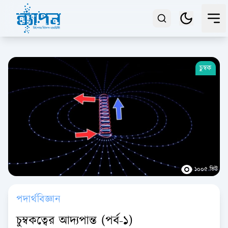
চুম্বক
১০০৫ ভিউ
পদার্থবিজ্ঞান
চুম্বকত্বের আদ্যপান্ত (পর্ব-১)