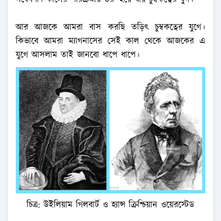
গবেষণা। কালের পরিক্রমায় শুরু হয়ে যায় চুম্বকত্বের যুগ।
আর আজকে আমরা বাস করছি তড়িৎ চুম্বকত্বের যুগে।
কিভাবে আমরা ম্যাগনাসের সেই কাল থেকে আজকের এ
যুগে আসলাম তাই জানবো ধাপে ধাপে।
চিত্র: উইলিয়াম গিলবার্ট ও হ্যান্স ক্রিশ্চিয়ান ওয়েরস্টেড