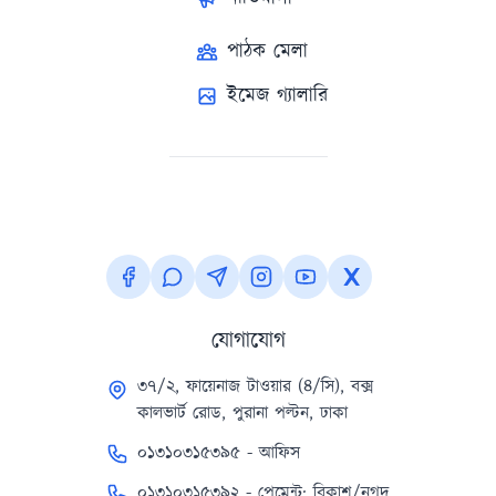
পাঠক মেলা
ইমেজ গ্যালারি
যোগাযোগ
৩৭/২, ফায়েনাজ টাওয়ার (৪/সি), বক্স
কালভার্ট রোড, পুরানা পল্টন, ঢাকা
০১৩১০৩১৫৩৯৫ - আফিস
০১৩১০৩১৫৩৯২ - পেমেন্ট: বিকাশ/নগদ