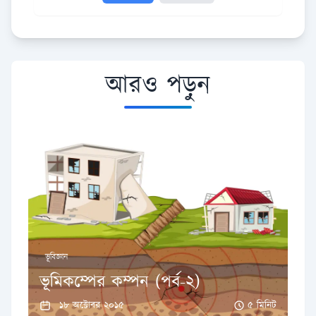
আরও পড়ুন
ভূবিজ্ঞান
ভূমিকম্পের কম্পন (পর্ব-২)
১৮ অক্টোবর ২০১৫
৫ মিনিট