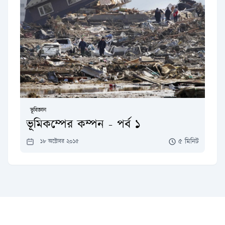
ভূবিজ্ঞান
ভূমিকম্পের কম্পন - পর্ব ১
৫ মিনিট
১৮ অক্টোবর ২০১৫