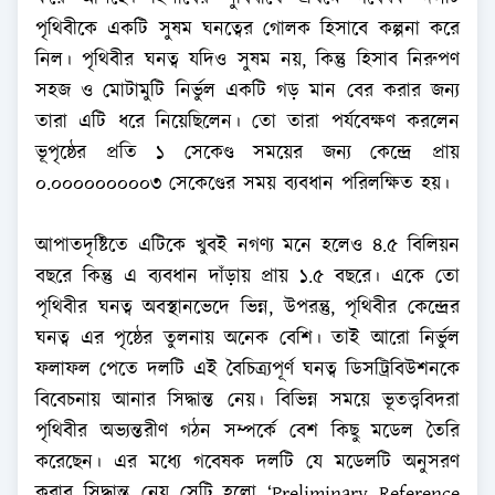
পৃথিবীকে একটি সুষম ঘনত্বের গোলক হিসাবে কল্পনা করে
নিল। পৃথিবীর ঘনত্ব যদিও সুষম নয়, কিন্তু হিসাব নিরুপণ
সহজ ও মোটামুটি নির্ভুল একটি গড় মান বের করার জন্য
তারা এটি ধরে নিয়েছিলেন। তো তারা পর্যবেক্ষণ করলেন
ভূপৃষ্ঠের প্রতি ১ সেকেণ্ড সময়ের জন্য কেন্দ্রে প্রায়
০.০০০০০০০০০৩ সেকেণ্ডের সময় ব্যবধান পরিলক্ষিত হয়।
আপাতদৃষ্টিতে এটিকে খুবই নগণ্য মনে হলেও ৪.৫ বিলিয়ন
বছরে কিন্তু এ ব্যবধান দাঁড়ায় প্রায় ১.৫ বছরে। একে তো
পৃথিবীর ঘনত্ব অবস্থানভেদে ভিন্ন, উপরন্তু, পৃথিবীর কেন্দ্রের
ঘনত্ব এর পৃষ্ঠের তুলনায় অনেক বেশি। তাই আরো নির্ভুল
ফলাফল পেতে দলটি এই বৈচিত্র্যপূর্ণ ঘনত্ব ডিসট্রিবিউশনকে
বিবেচনায় আনার সিদ্ধান্ত নেয়। বিভিন্ন সময়ে ভূতত্ত্ববিদরা
পৃথিবীর অভ্যন্তরীণ গঠন সম্পর্কে বেশ কিছু মডেল তৈরি
করেছেন। এর মধ্যে গবেষক দলটি যে মডেলটি অনুসরণ
করার সিদ্ধান্ত নেয় সেটি হলো ‘Preliminary Reference