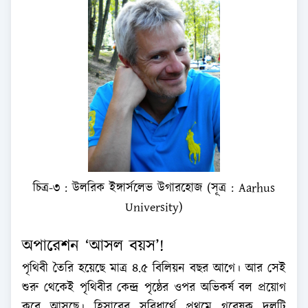
চিত্র-৩ : উলরিক ইঙ্গার্সলেভ উগারহোজ (সূত্র : Aarhus
University)
অপারেশন ‘আসল বয়স’!
পৃথিবী তৈরি হয়েছে মাত্র ৪.৫ বিলিয়ন বছর আগে। আর সেই
শুরু থেকেই পৃথিবীর কেন্দ্র পৃষ্ঠের ওপর অভিকর্ষ বল প্রয়োগ
করে আসছে। হিসাবের সুবিধার্থে প্রথমে গবেষক দলটি