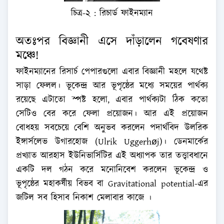
চিত্র-২ : রিচার্ড ফাইনম্যান
অতঃপর বিজ্ঞানী এসে দাঁড়ালেন গবেষণার
মঞ্চে!
ফাইনম্যানের রিসার্চ পেপারগুলো এবার বিজ্ঞানী মহলে যথেষ্ট
সাড়া ফেলল। ভূকেন্দ্র আর ভূপৃষ্ঠের মধ্যে সময়ের পার্থক্য
রয়েছে এটাতো স্পষ্ট হলো, এবার পার্থক্যটা ঠিক কতো
সেটিও বের করে ফেলা প্রয়োজন। আর এই প্রয়োজন
বোধহয় সবচেয়ে বেশি অনুভব করলেন পদার্থবিদ উলরিক
ইঙ্গার্সলেভ উগারহোজ (Ulrik Uggerhøj)। ডেনমার্কের
প্রখ্যাত আরহাস ইউনিভার্সিটির এই অধ্যাপক তার তত্ত্বাবধানে
একটি দল গঠন করে মনোনিবেশ করলেন ভূকেন্দ্র ও
ভূপৃষ্ঠের মহাকর্ষীয় বিভব বা Gravitational potential-এর
জটিল সব হিসাব নিকাশ মেলাবার কাজে ।