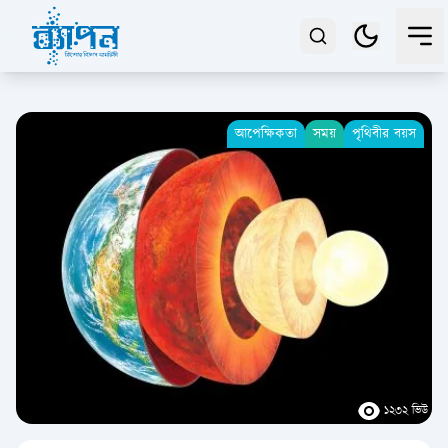
আপেক্ষিকতা
সময়
পৃথিবীর বয়স
১২৩২ ভিউ