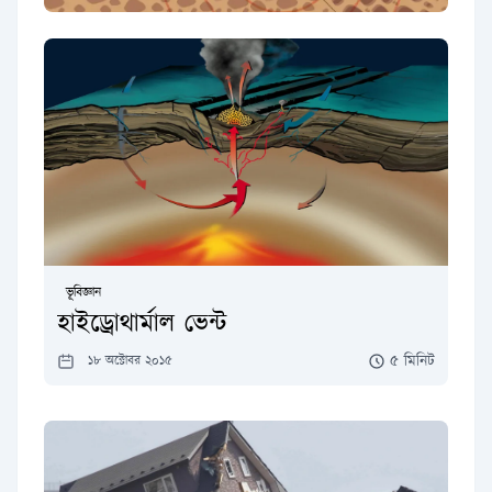
ভূবিজ্ঞান
হাইড্রোথার্মাল ভেন্ট
৫ মিনিট
১৮ অক্টোবর ২০১৫