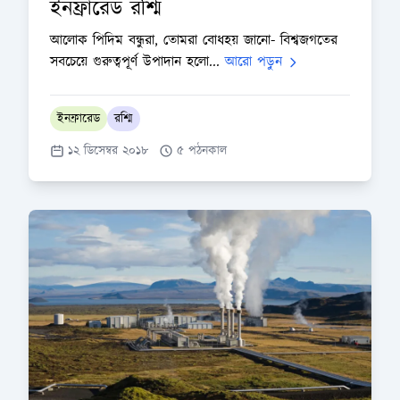
ইনফ্রারেড রশ্মি
আলোক পিদিম বন্ধুরা, তোমরা বোধহয় জানো- বিশ্বজগতের
সবচেয়ে গুরুত্বপূর্ণ উপাদান হলো...
আরো পড়ুন
ইনফ্রারেড
রশ্মি
১২ ডিসেম্বর ২০১৮
৫ পঠনকাল