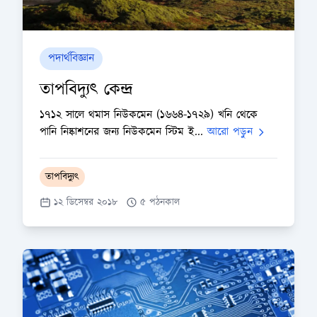
পদার্থবিজ্ঞান
তাপবিদ্যুৎ কেন্দ্র
১৭১২ সালে থমাস নিউকমেন (১৬৬৪-১৭২৯) খনি থেকে
পানি নিষ্কাশনের জন্য নিউকমেন স্টিম ই...
আরো পড়ুন
তাপবিদ্যুৎ
১২ ডিসেম্বর ২০১৮
৫ পঠনকাল