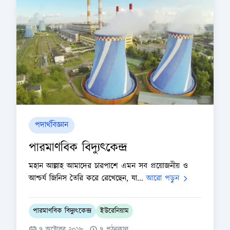
পদার্থবিজ্ঞান
পারমাণবিক বিদ্যুৎকেন্দ্র
মহান আল্লাহ আমাদের চারপাশে এমন সব প্রয়োজনীয় ও
আশ্চর্য জিনিস তৈরি করে রেখেছেন, যা...
আরো পড়ুন
পারমাণবিক বিদ্যুৎকেন্দ্র
ইউরেনিয়াম
৭ অক্টোবর ২০১৮
৭ পঠনকাল