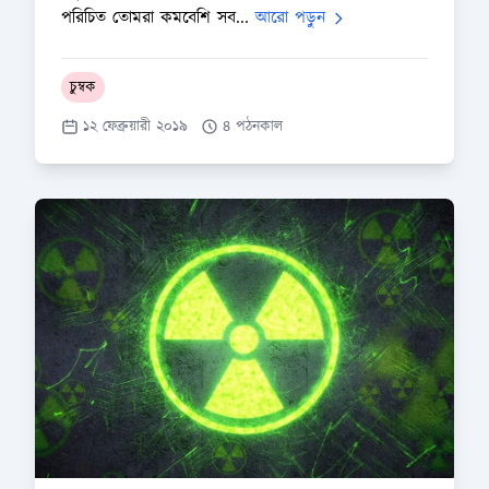
পরিচিত তোমরা কমবেশি সব...
আরো পড়ুন
চুম্বক
১২ ফেব্রুয়ারী ২০১৯
৪ পঠনকাল