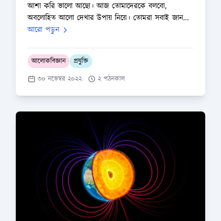
আশা করি ভালো আছো। আজ তোমাদেরকে বলবো,
অবলোহিত আলো দেখার উপায় নিয়ে। তোমরা সবাই জান...
আরো পড়ুন
আলোকবিজ্ঞান
প্রযুক্তি
৩০ নভেম্বর ২০২২
২ পঠনকাল