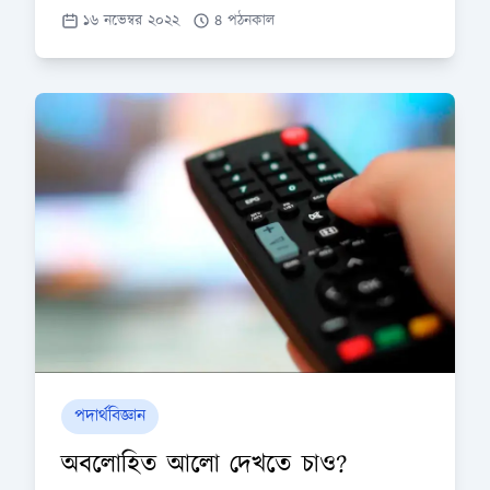
১৬ নভেম্বর ২০২২
৪ পঠনকাল
পদার্থবিজ্ঞান
অবলোহিত আলো দেখতে চাও?