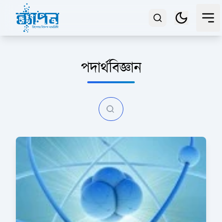
পদার্থবিজ্ঞান