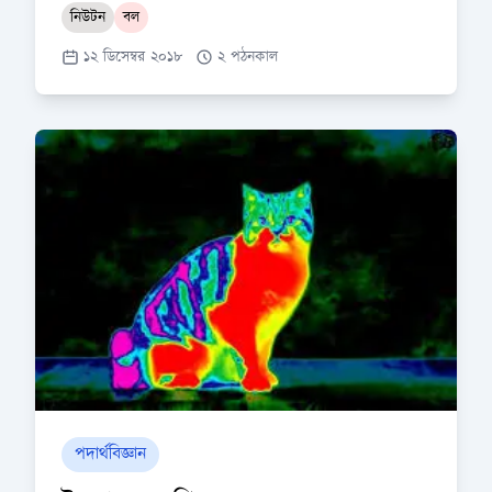
নিউটন
বল
১২ ডিসেম্বর ২০১৮
২ পঠনকাল
পদার্থবিজ্ঞান