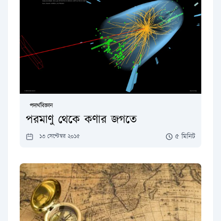
পদার্থবিজ্ঞান
পরমাণু থেকে কণার জগতে
৫ মিনিট
১৩ সেপ্টেম্বর ২০১৫