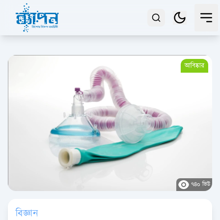
আবিষ্কার
৭৪০ ভিউ
বিজ্ঞান