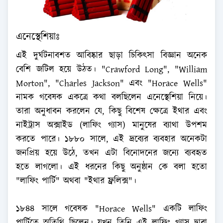
এনেস্থেশিয়াঃ
এই দুর্ঘটনাবশত আবিষ্কার ছাড়া চিকিৎসা বিজ্ঞান অনেক
বেশি জটিল হয়ে উঠত। "Crawford Long", "William
Morton", "Charles Jackson" এবং "Horace Wells"
নামক গবেষক একত্রে কথা বলছিলেন এনেস্থেশিয়া নিয়ে।
তারা অনুধাবন করলেন যে, কিছু বিশেষ ক্ষেত্রে ইথার এবং
নাইট্রাস অক্সাইড (লাফিং গ্যাস) মানুষের ব্যাথা উপশম
করতে পারে। ১৮৮০ সালে, এই দ্রব্যের ব্যবহার অনেকটা
জনপ্রিয় হয়ে উঠে, তখন এটা বিনোদনের জন্যে ব্যবহৃত
হতে লাগলো। এই ধরনের কিছু অনুষ্ঠান কে বলা হতো
"লাফিং পার্টি" অথবা "ইথার ফ্রলিক্স"।
১৮৪৪ সালে গবেষক "Horace Wells" একটি লাফিং
পার্টিতে অতিথি ছিলেন। যখন তিনি এই লাফিং গ্যাস দ্বারা