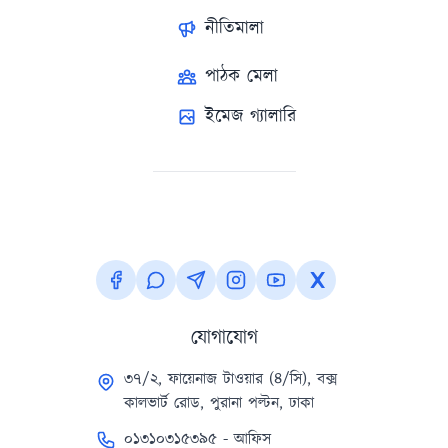
নীতিমালা
পাঠক মেলা
ইমেজ গ্যালারি
যোগাযোগ
৩৭/২, ফায়েনাজ টাওয়ার (৪/সি), বক্স
কালভার্ট রোড, পুরানা পল্টন, ঢাকা
০১৩১০৩১৫৩৯৫ - আফিস