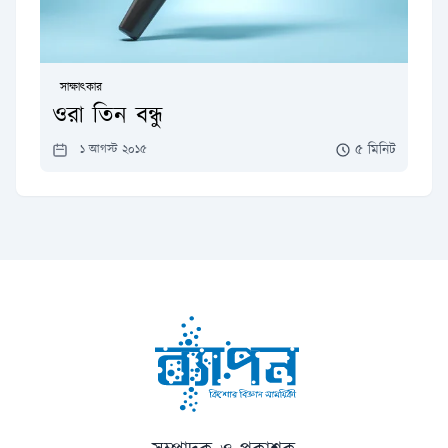
সাক্ষাৎকার
ওরা তিন বন্ধু
৫ মিনিট
১ আগস্ট ২০১৫