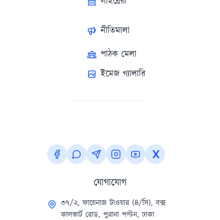
লাইব্রেরী
নীতিমালা
পাঠক মেলা
ইমেজ গ্যালারি
যোগাযোগ
৩৭/২, ফায়েনাজ টাওয়ার (৪/সি), বক্স
কালভার্ট রোড, পুরানা পল্টন, ঢাকা