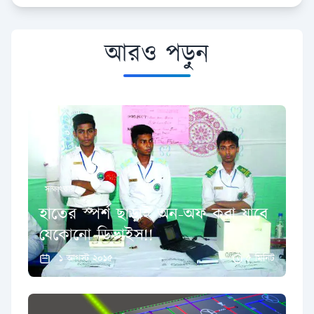
আরও পড়ুন
সাক্ষাৎকার
হাতের স্পর্শ ছাড়াই অন-অফ করা যাবে
যেকোনো ডিভাইস!!
১ আগস্ট ২০১৫
৫ মিনিট