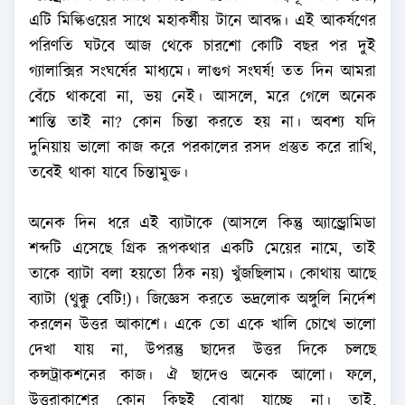
এটি মিল্কিওয়ের সাথে মহাকর্ষীয় টানে আবদ্ধ। এই আকর্ষণের
পরিণতি ঘটবে আজ থেকে চারশো কোটি বছর পর দুই
গ্যালাক্সির সংঘর্ষের মাধ্যমে। লাগুগ সংঘর্ষ! তত দিন আমরা
বেঁচে থাকবো না, ভয় নেই। আসলে, মরে গেলে অনেক
শান্তি তাই না? কোন চিন্তা করতে হয় না। অবশ্য যদি
দুনিয়ায় ভালো কাজ করে পরকালের রসদ প্রস্তুত করে রাখি,
তবেই থাকা যাবে চিন্তামুক্ত।
অনেক দিন ধরে এই ব্যাটাকে (আসলে কিন্তু অ্যান্ড্রোমিডা
শব্দটি এসেছে গ্রিক রূপকথার একটি মেয়ের নামে, তাই
তাকে ব্যাটা বলা হয়তো ঠিক নয়) খুঁজছিলাম। কোথায় আছে
ব্যাটা (থুক্কু বেটি!)। জিজ্ঞেস করতে ভদ্রলোক অঙ্গুলি নির্দেশ
করলেন উত্তর আকাশে। একে তো একে খালি চোখে ভালো
দেখা যায় না, উপরন্তু ছাদের উত্তর দিকে চলছে
কন্সট্রাকশনের কাজ। ঐ ছাদেও অনেক আলো। ফলে,
উত্তরাকাশের কোন কিছুই বোঝা যাচ্ছে না। তাই,