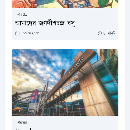
পরিচিতি
আমাদের জগদীশচন্দ্র বসু
৪ মিনিট
১৩ মে ২০১৫
পরিচিতি