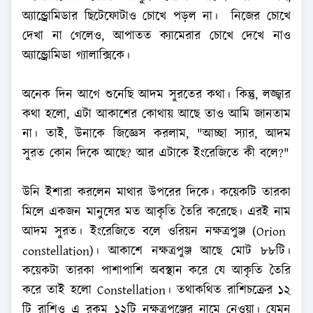
অ্যান্ড্রোমিডার ছিটেফোটাও চোখে পড়ল না। নিজের চোখে
দেখা না গেলেও, আপাতত ক্যামেরার চোখে দেখে নাও
অ্যান্ড্রোমিডা গ্যালাক্সিকে।
অনেক দিন আগে শুনেছি আদম সুরতের কথা। কিন্তু, লজ্জ্বার
কথা হলো, এটা আকাশের কোথায় আছে তাও আমি জানতাম
না। তাই, উনাকে জিজ্ঞেস করলাম, "আচ্ছা স্যার, আদম
সুরত কোন দিকে আছে? আর এটাকে ইংরেজিতে কী বলে?"
উনি ইশারা করলেন মাথার উপরের দিকে। কয়েকটি তারকা
মিলে একজন মানুষের মত আকৃতি তৈরি করেছে। এরই নাম
আদম সুরত। ইংরেজিতে বলে ওরিয়ন নক্ষত্রপুঞ্জ (Orion
constellation)। আকাশে নক্ষত্রপুঞ্জ আছে মোট ৮৮টি।
কয়েকটা তারকা পাশাপাশি অবস্থান করে যে আকৃতি তৈরি
করে তাই হলো Constellation। তথাকথিত রাশিচক্রের ১২
টি রাশিও এ রকম ১২টি নক্ষত্রপুঞ্জের নামে নেওয়া। যেমন