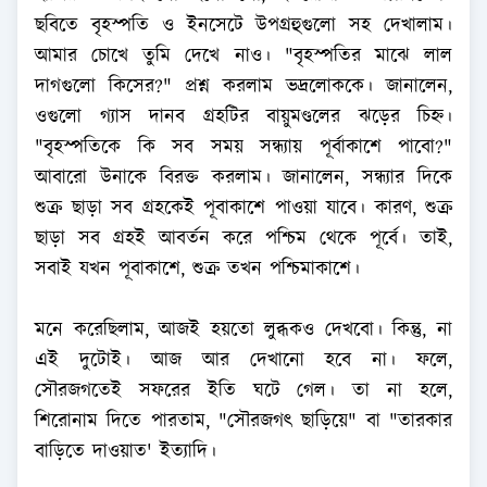
ছবিতে বৃহস্পতি ও ইনসেটে উপগ্রহুগুলো সহ দেখালাম।
আমার চোখে তুমি দেখে নাও। "বৃহস্পতির মাঝে লাল
দাগগুলো কিসের?" প্রশ্ন করলাম ভদ্রলোককে। জানালেন,
ওগুলো গ্যাস দানব গ্রহটির বায়ুমণ্ডলের ঝড়ের চিহ্ন।
"বৃহস্পতিকে কি সব সময় সন্ধ্যায় পূর্বাকাশে পাবো?"
আবারো উনাকে বিরক্ত করলাম। জানালেন, সন্ধ্যার দিকে
শুক্র ছাড়া সব গ্রহকেই পূবাকাশে পাওয়া যাবে। কারণ, শুক্র
ছাড়া সব গ্রহই আবর্তন করে পশ্চিম থেকে পূর্বে। তাই,
সবাই যখন পূবাকাশে, শুক্র তখন পশ্চিমাকাশে।
মনে করেছিলাম, আজই হয়তো লুব্ধকও দেখবো। কিন্তু, না
এই দুটোই। আজ আর দেখানো হবে না। ফলে,
সৌরজগতেই সফরের ইতি ঘটে গেল। তা না হলে,
শিরোনাম দিতে পারতাম, "সৌরজগৎ ছাড়িয়ে" বা "তারকার
বাড়িতে দাওয়াত' ইত্যাদি।