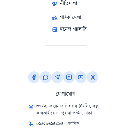
নীতিমালা
পাঠক মেলা
ইমেজ গ্যালারি
যোগাযোগ
৩৭/২, ফায়েনাজ টাওয়ার (৪/সি), বক্স
কালভার্ট রোড, পুরানা পল্টন, ঢাকা
০১৩১০৩১৫৩৯৫ - আফিস