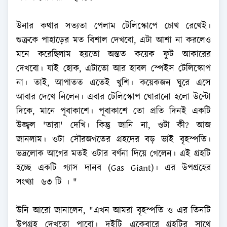
উনার কথার সত্যতা পেলাম টেলিস্কোপে চোখ রেখেই।
শুক্রকে পাহাড়ের মত বিশাল দেখবো, এটা আশা না করলেও
মনে করেছিলাম হয়তো অন্তত কয়েক ফুট আকারের
দেখবো। যাই হোক, এটাতো আর হাবল স্পেইস টেলিস্কোপ
না। তাই, আপাতত এতেই খুশি। কয়েকজন ঘুরে এসে
আবার দেখে নিলেন। এবার টেলিস্কোপ ঘোরানো হলো উল্টো
দিকে, মানে পূবাকাশে। পূবাকাশে তো প্রতি দিনই একটি
উজ্জ্বল 'তারা' দেখি। কিন্তু জানি না, ওটা কী? আজ
জানলাম। ওটা সৌরজগতের গ্রহদের বড় ভাই বৃহস্পতি।
ভদ্রলোক আগের মতই ওটার বর্ণনা দিয়ে গেলেন। এই গ্রহটি
হচ্ছে একটি গ্যাস দানব (Gas Giant)। এর উপগ্রহের
সংখ্যা ৬৩ টি । "
উনি আরো জানালেন, "এখন আমরা বৃহস্পতি ও এর তিনটি
উপগ্রহ দেখতো পাবো। দুইটি একেবারে গ্রহটির সাথে