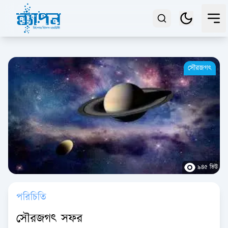
সৌরজগৎ
৯৪৫ ভিউ
পরিচিতি
সৌরজগৎ সফর