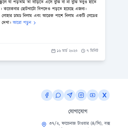
্কুলে যা পড়তাম তা বাড়িতে এসে বুঝি বা না বুঝি তবুও হাতে
গুলো। কয়েকবার ছোটখাটো বিপদেও পড়তে হয়েছে এজন্য।
কটি লোহার চামচ নিলাম এবং আরেক পাশে নিলাম একটি লেডের
না দেখা।
আরো পড়ুন
১৬ মার্চ ২০২৩
৭ মিনিট
যোগাযোগ
৩৭/২, ফায়েনাজ টাওয়ার (৪/সি), বক্স