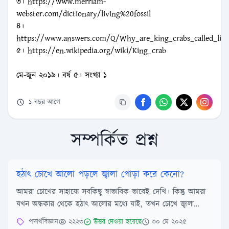
৩।
https://www.merriam-
webster.com/dictionary/living%20fossil
৪।
https://www.answers.com/Q/Why_are_king_crabs_called_livin
৫।
https://en.wikipedia.org/wiki/King_crab
মে-জুন ২০১৯। বর্ষ ৫। সংখ্যা ১
১ বছর আগে
সম্পর্কিত প্রশ্ন
হঠাৎ চোখে আলো পড়লে জ্বালা পোড়া করে কেনো?
আমরা চোখের সাহায্যে সবকিছু স্বাভাবিক ভাবেই দেখি। কিন্তু আমরা
যখন অন্ধকার থেকে হঠাৎ আলোর মধ্যে যাই, তখন চোখে জ্বালা
অনুভব হয়।কিছুক্ষণ পর আবার স্বাভাবি...
পদার্থবিজ্ঞান
২২২৩
উত্তর দেওয়া হয়েছে
৩০ মে ২০২৫