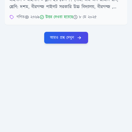
শ্রেণি: দশম, বীরগন্জ পাইলট সরকারি উচ্চ বিদ্যালয়, বীরগন্জ ,
দিনাজপুর)
গণিত
২৩৬৯
উত্তর দেওয়া হয়েছে
৮ মে ২০২৫
আরও প্রশ্ন দেখুন