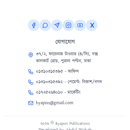
যোগাযোগ
৩৭/২, ফায়েনাজ টাওয়ার (৪/সি), বক্স
কালভার্ট রোড, পুরানা পল্টন, ঢাকা
০১৩১০৩১৫৩৯৫ - আফিস
০১৩১০৩১৫৩৯২ - পেমেন্ট: বিকাশ/নগদ
০১৭২৫২৬৪০১০ - মার্কেটিং
byapon@gmail.com
২০২৬
Byapon Publications
Developed by
Abdul Wahab