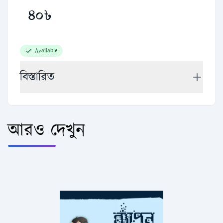
৪০৳
Available
বিস্তারিত
প্রিয় ব্যাপন বন্ধুরা,
বছরঘুরে আবারও এলো মার্চ মাস। এ মাসটি নানা কারণেই
ঘটনাবহুল। বাঙালির সেই গৌরবদীপ্ত, বহুল আকাঙ্ক্ষিত স্বাধীনতার
আরও দেখুন
ঘোষণা এসেছিল এ মাসেই। পরাধীনতার শৃঙ্খল ভেঙে ১৯৭১
সালের ২৬শে মার্চ এদেশের মানুষ বিশ্বের বুকে সর্বপ্রথম স্বাধীন
অস্তিত্ত্বের ঘোষণা দিয়েছিল। ঋতুরাজ বসন্ত এ মাসে তার মহিমা
ছড়িয়ে চলেছে। কবির ভাষায় যেন বলতে হয়, "পলাশের আগুন
ছেয়ে আছে বনে বনে, বসন্ত যে জাগ্রত হৃদয়ের গভীর কোণে।"
বসন্তের কথা আসতেই মনে পড়ে গেল প্রজাপতিদের কথা। ফুলের
সুবাসে মন মাতানো বাগানে এই অতিথির দেখা নিয়মিতই মেলে।
তবে এই প্রজাপতির আগমন কীভাবে, সেটি কি আমরা জানি?