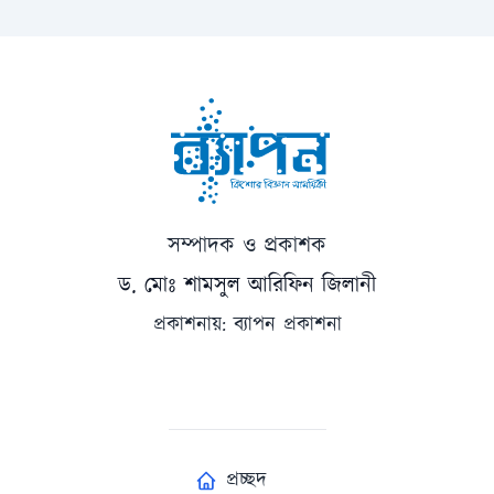
রমজানের পরেই পবিত্র ঈদুল ফিতর। পরিবারের সাথে ঈদে
তোমাদের সময়টি অত্যন্ত ভালো কাটুক- এ প্রত্যাশায় আজ বিদায়
নিচ্ছি।
'বিজ্ঞানের সৌরভ তব ব্যাপিত হোক'
সম্পাদক ও প্রকাশক
ড. মোঃ শামসুল আরিফিন জিলানী
প্রকাশনায়: ব্যাপন প্রকাশনা
প্রচ্ছদ